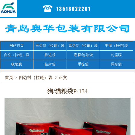
网站首页
三边封（拉链）袋
四边封（拉链）袋
平底（拉链)袋
自立（拉链）袋
插边袋
卷膜/连卷袋
封盖膜
收缩膜
信封袋
手提袋
异形袋
首页
>
四边封（拉链）袋
> 正文
狗/猫粮袋P-134