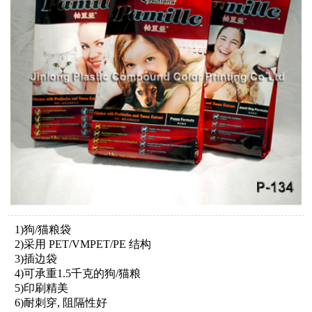
1)狗/猫粮袋
2)采用 PET/VMPET/PE 结构
3)插边袋
4)可承重1.5千克的狗/猫粮
5)印刷精美
6)耐刺穿, 阻隔性好