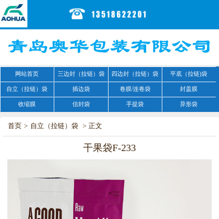
网站首页
三边封（拉链）袋
四边封（拉链）袋
平底（拉链)袋
自立（拉链）袋
插边袋
卷膜/连卷袋
封盖膜
收缩膜
信封袋
手提袋
异形袋
首页
>
自立（拉链）袋
> 正文
干果袋F-233